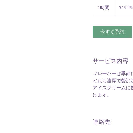
19.99
米
1時間
1
$19.99
ド
ル
時
今すぐ予約
サービス内容
フレーバーは季節
どれも濃厚で贅沢
アイスクリームに
けます。
連絡先