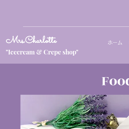
Mrs.Charlotte
ホーム
"Icecream & Crepe shop"
Foo