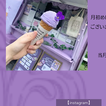
月初め
ござい
当
【instagram】