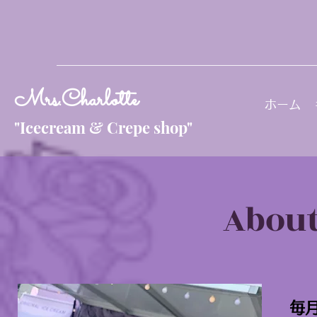
Mrs.Charlotte
ホーム
"Icecream & Crepe shop"
​Abou
毎月